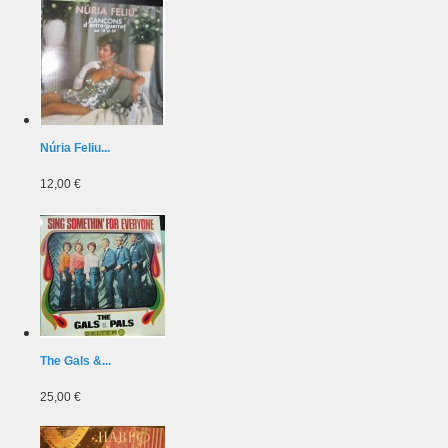
Núria Feliu...
12,00 €
The Gals &...
25,00 €