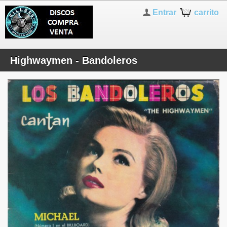
Entrar
carrito
Highwaymen - Bandoleros