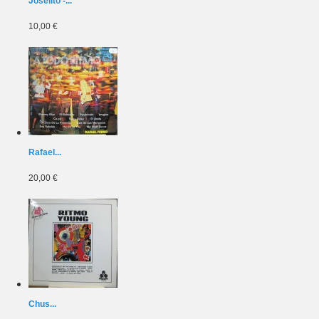
Joselito -...
10,00 €
Rafael...
20,00 €
Chus...