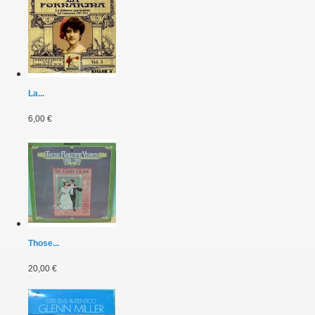
La...
6,00 €
Those...
20,00 €