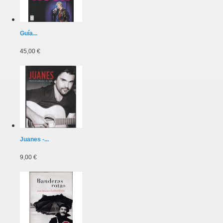
Guía...
45,00 €
Juanes -...
9,00 €