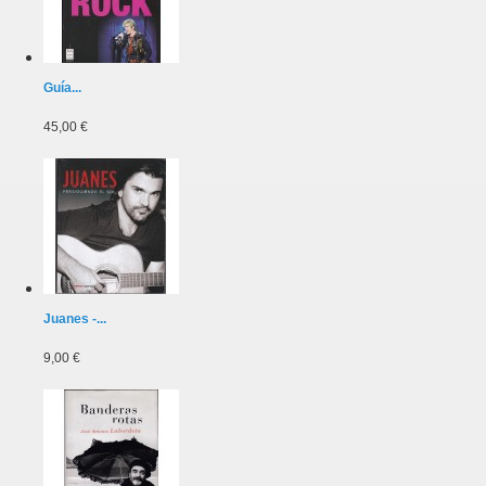
Guía...
45,00 €
Juanes -...
9,00 €