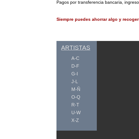
Pagos por transferencia bancaria, ingres
Siempre puedes ahorrar algo y recoger
ARTISTAS
A-C
D-F
G-I
J-L
M-Ñ
O-Q
R-T
U-W
X-Z