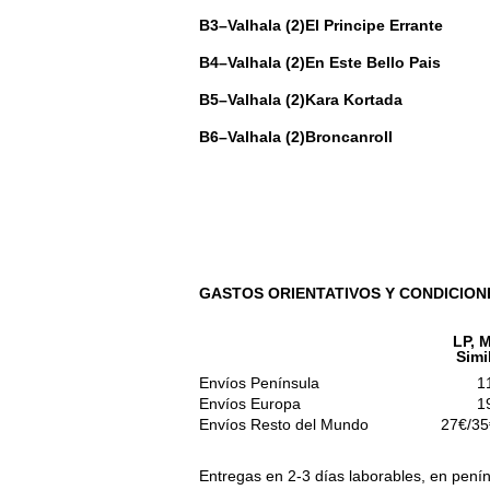
B3
–Valhala (2)
El Principe Errante
B4
–Valhala (2)
En Este Bello Pais
B5
–Valhala (2)
Kara Kortada
B6
–Valhala (2)
Broncanroll
GASTOS ORIENTATIVOS Y CONDICION
LP, M
Simi
Envíos Península
1
Envíos Europa
1
Envíos Resto del Mundo
27€/35
Entregas en 2-3 días laborables, en penín