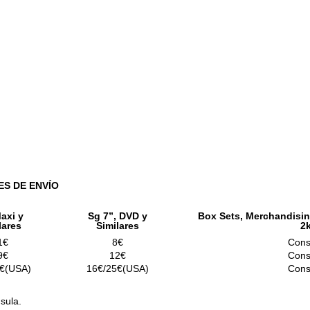
ES DE ENVÍO
axi y
Sg 7”, DVD y
Box Sets, Merchandisin
lares
Similares
2
1€
8€
Cons
9€
12€
Cons
€(USA)
16€/25€(USA)
Cons
sula.