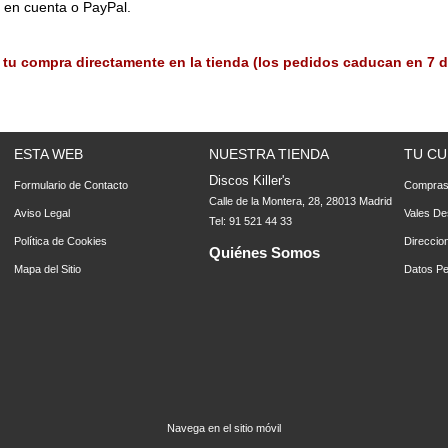
o en cuenta o PayPal.
 tu compra directamente en la tienda (los pedidos caducan en 7 d
ESTA WEB
NUESTRA TIENDA
TU CU
Discos Killer's
Formulario de Contacto
Compra
Calle de la Montera, 28, 28013 Madrid
Aviso Legal
Vales De
Tel: 91 521 44 33
Política de Cookies
Direccio
Quiénes Somos
Mapa del Sitio
Datos Pe
Navega en el sitio móvil