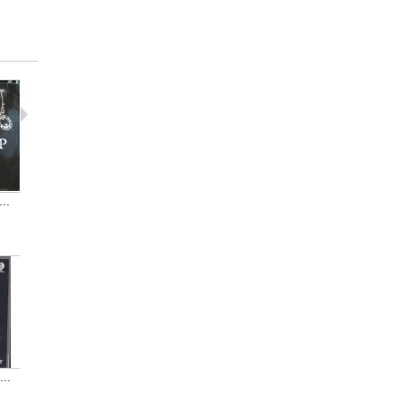
..
Scorpions -...
Crucible,Th...
Europe -..
14,00 €
12,00 €
12,00 €
..
Punk O Rama...
Bon Jovi -...
Kiss - Rock