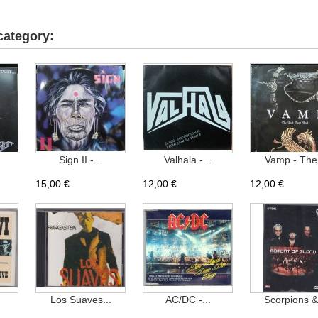
category:
Sign II -...
Valhala -...
Vamp - The.
15,00 €
12,00 €
12,00 €
Los Suaves...
AC/DC -...
Scorpions &.