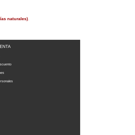
ías naturales)
.
ENTA
s
scuento
nes
rsonales