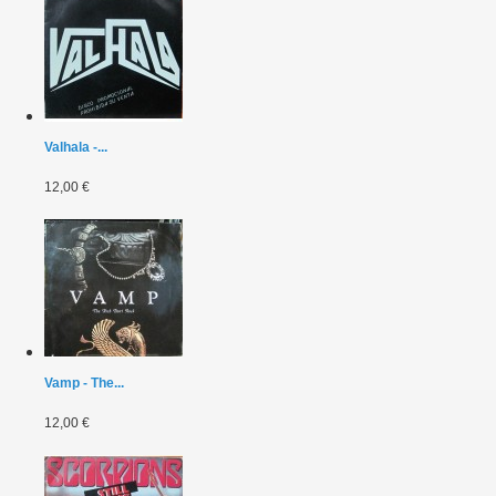
Valhala -...
12,00 €
Vamp - The...
12,00 €