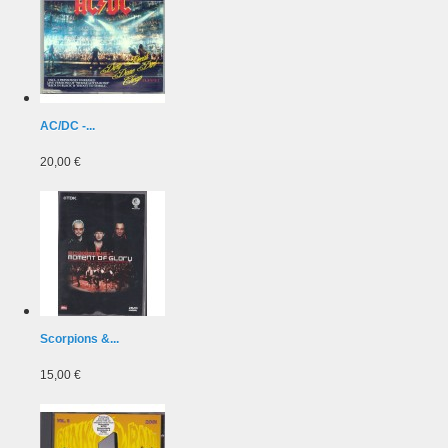
AC/DC -...
20,00 €
Scorpions &...
15,00 €