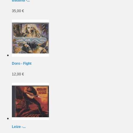
Badana -...
35,00 €
Doro - Fight
12,00 €
Leize -...