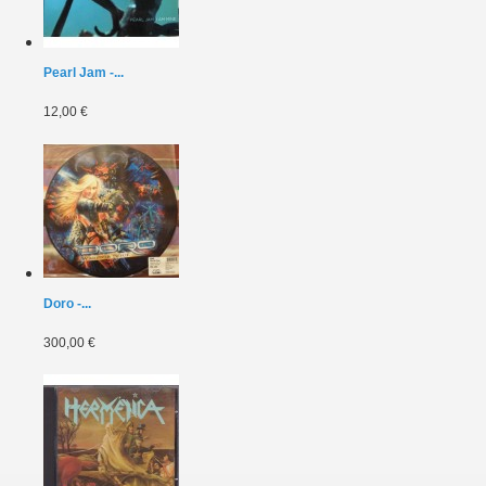
Pearl Jam -...
12,00 €
Doro -...
300,00 €