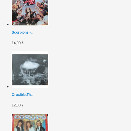
Scorpions -...
14,00 €
Crucible,Th...
12,00 €