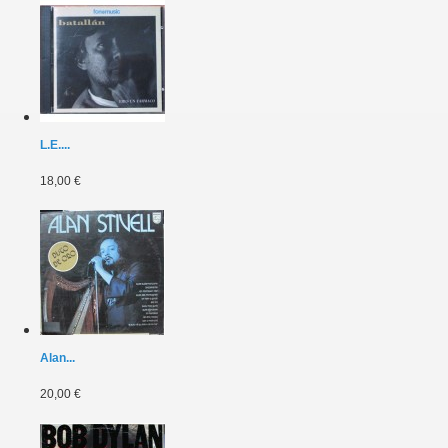
L.E....
18,00 €
Alan...
20,00 €