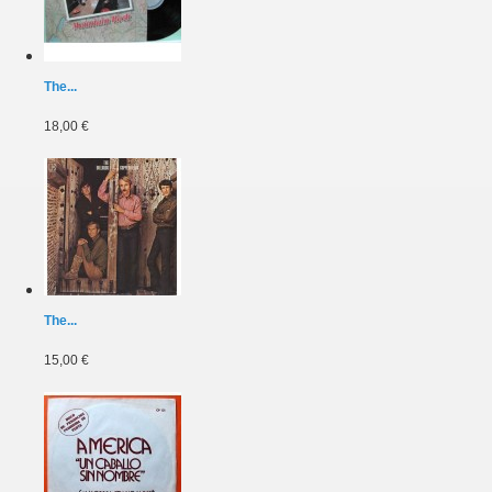
The...
18,00 €
The...
15,00 €