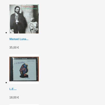
Manuel Luna...
35,00 €
L.E....
18,00 €