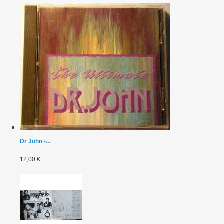
Dr John -...
12,00 €