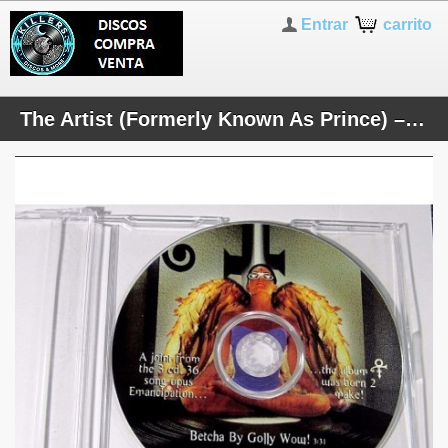
Entrar
carrito
The Artist (Formerly Known As Prince) ‎– Betcha By Golly Wow!