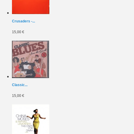
Crusaders -...
15,00 €
Classic...
15,00 €