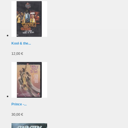
Kool & the...
12,00 €
Prince -...
30,00 €