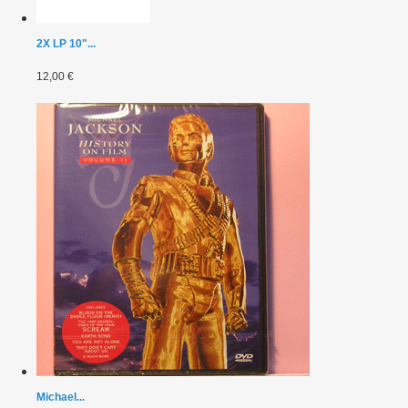
2X LP 10"...
12,00 €
Michael...