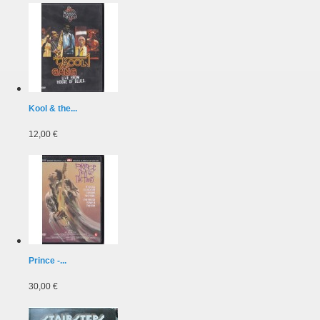
Kool & the...
12,00 €
Prince -...
30,00 €