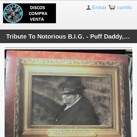
Entrar
carrito
Tribute To Notorious B.I.G. - Puff Daddy, The Lox...