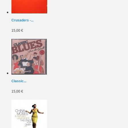
Crusaders -...
15,00 €
Classic...
15,00 €