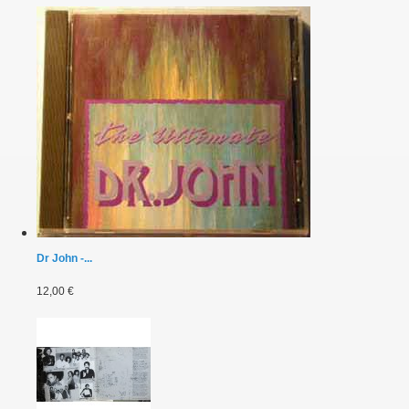
Dr John -...
12,00 €