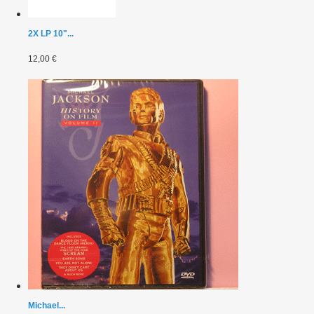
2X LP 10"...
12,00 €
Michael...