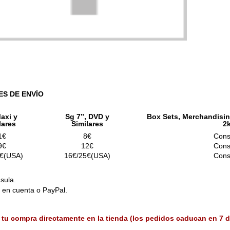
ES DE ENVÍO
axi y
Sg 7”, DVD y
Box Sets, Merchandisin
lares
Similares
2
1€
8€
Cons
9€
12€
Cons
€(USA)
16€/25€(USA)
Cons
sula.
o en cuenta o PayPal.
 tu compra directamente en la tienda (los pedidos caducan en 7 d