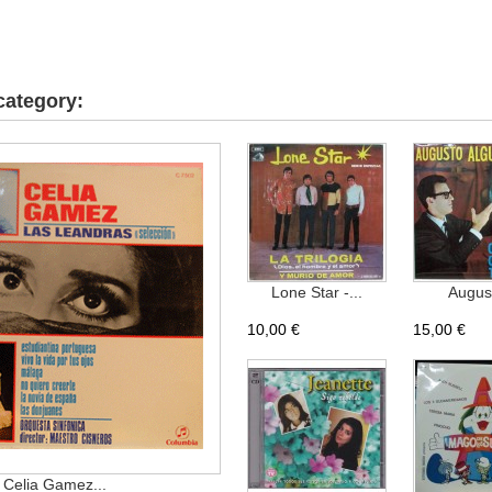
category:
Lone Star -...
August
10,00 €
15,00 €
Celia Gamez...