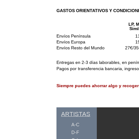
GASTOS ORIENTATIVOS Y CONDICION
LP, M
Simi
Envíos Península
1
Envíos Europa
1
Envíos Resto del Mundo
27€/35
Entregas en 2-3 días laborables, en penín
Pagos por transferencia bancaria, ingres
Siempre puedes ahorrar algo y recoger
ARTISTAS
A-C
D-F