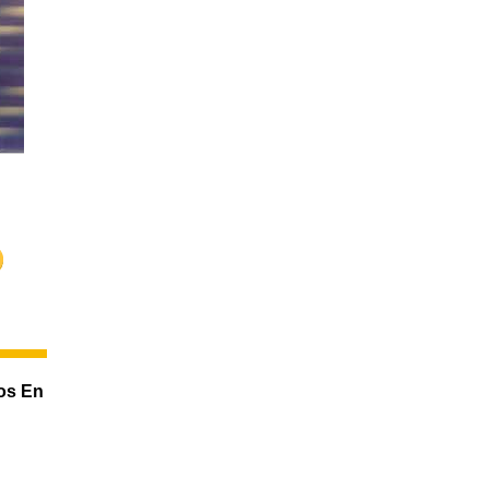
Serrat -...
ños En