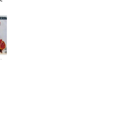
 €
.
Héroes Del...
Guzman y...
300,00 €
3,00 €
12,00 €