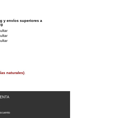
g y envíos superiores a
kg
ultar
ultar
ultar
ías naturales)
.
ENTA
s
scuento