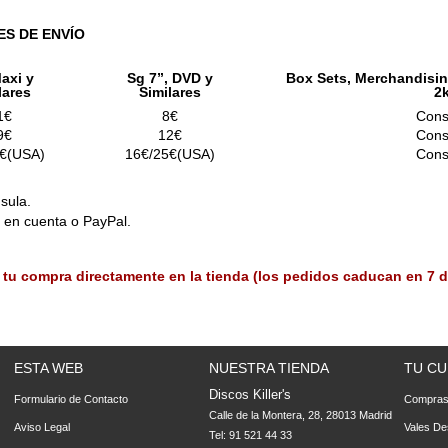
ES DE ENVÍO
axi y
Sg 7”, DVD y
Box Sets, Merchandisin
lares
Similares
2
1€
8€
Cons
9€
12€
Cons
€(USA)
16€/25€(USA)
Cons
sula.
o en cuenta o PayPal.
 tu compra directamente en la tienda (los pedidos caducan en 7 d
ESTA WEB
NUESTRA TIENDA
TU CU
Discos Killer's
Formulario de Contacto
Compra
Calle de la Montera, 28, 28013 Madrid
Aviso Legal
Vales De
Tel: 91 521 44 33