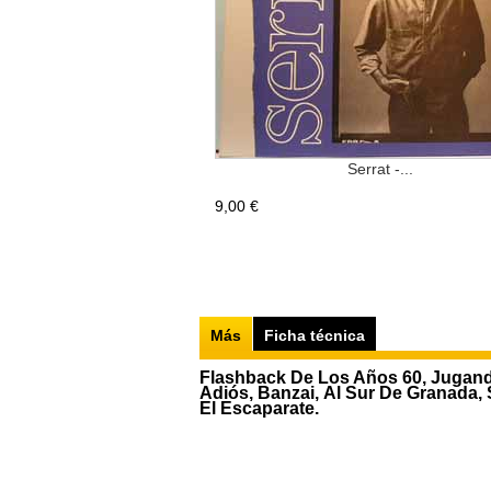
Serrat -...
9,00 €
Más
Ficha técnica
Flashback De Los Años 60, Jugando
Adiós, Banzai, Al Sur De Granada,
El Escaparate.