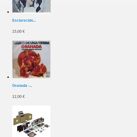
Esclarecido...
15,00 €
Granada -...
12,00 €