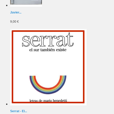
Javier...
9,00 €
Serrat - El...