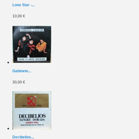
Lone Star -...
10,00 €
Gabinete...
30,00 €
Decibelios...