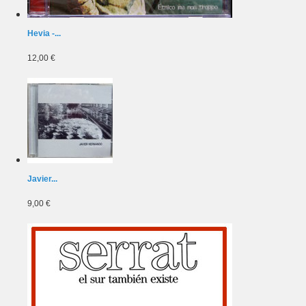
Hevia -...
12,00 €
Javier...
9,00 €