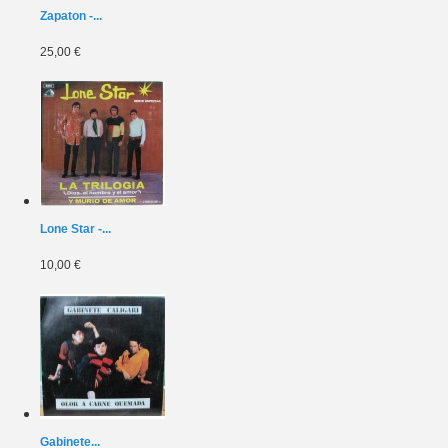
Zapaton -...
25,00 €
Lone Star -...
10,00 €
Gabinete...