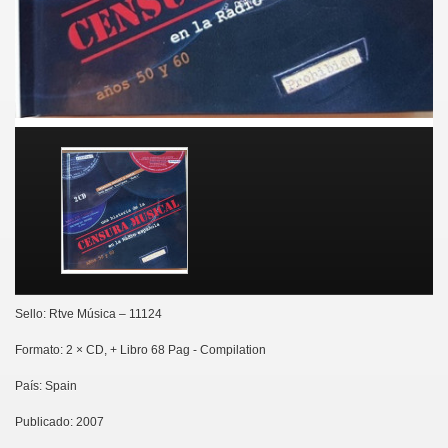
Sello: Rtve Música ‎– 11124
Formato: 2 × CD, + Libro 68 Pag - Compilation
País: Spain
Publicado: 2007