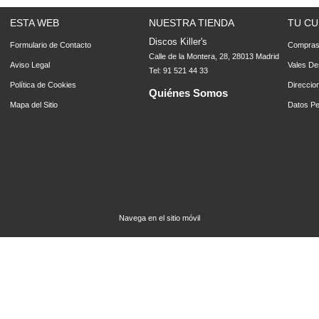
ESTA WEB
NUESTRA TIENDA
TU CU
Discos Killer's
Formulario de Contacto
Compra
Calle de la Montera, 28, 28013 Madrid
Aviso Legal
Vales De
Tel: 91 521 44 33
Política de Cookies
Direccio
Quiénes Somos
Mapa del Sitio
Datos Pe
Navega en el sitio móvil