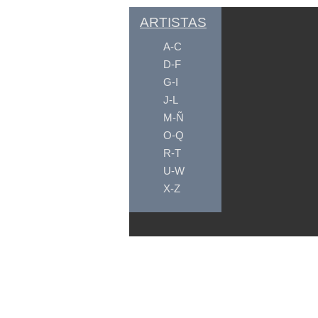
ARTISTAS
A-C
D-F
G-I
J-L
M-Ñ
O-Q
R-T
U-W
X-Z