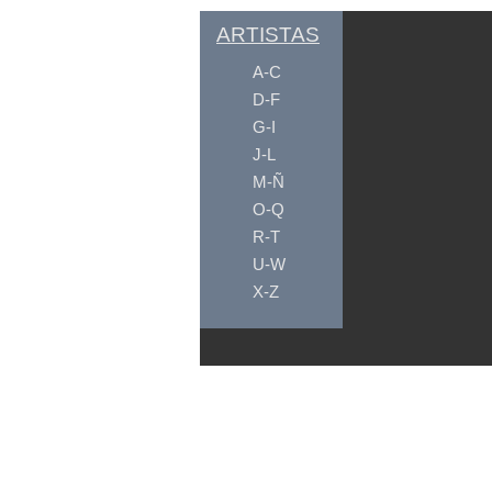
ARTISTAS
A-C
D-F
G-I
J-L
M-Ñ
O-Q
R-T
U-W
X-Z