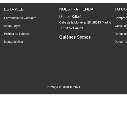
ESTA WEB
NUESTRA TIENDA
TU CU
Discos Killer's
Formulario de Contacto
Compra
Calle de la Montera, 28, 28013 Madrid
Aviso Legal
Vales De
Tel: 91 521 44 33
Política de Cookies
Direccio
Quiénes Somos
Mapa del Sitio
Datos Pe
Navega en el sitio móvil