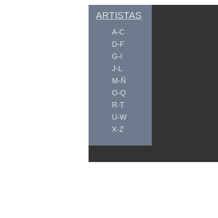
ARTISTAS
A-C
D-F
G-I
J-L
M-Ñ
O-Q
R-T
U-W
X-Z