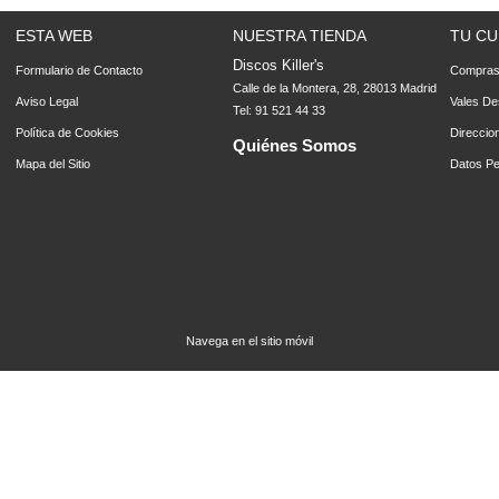
ESTA WEB
NUESTRA TIENDA
TU CU
Discos Killer's
Formulario de Contacto
Compra
Calle de la Montera, 28, 28013 Madrid
Aviso Legal
Vales De
Tel: 91 521 44 33
Política de Cookies
Direccio
Quiénes Somos
Mapa del Sitio
Datos Pe
Navega en el sitio móvil