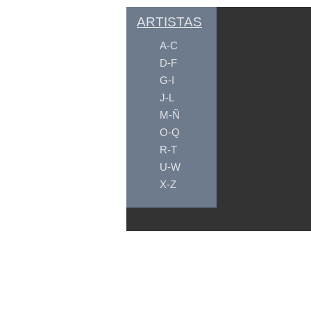
ARTISTAS
A-C
D-F
G-I
J-L
M-Ñ
O-Q
R-T
U-W
X-Z