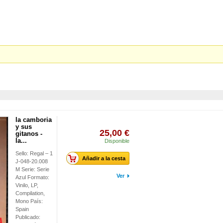
la camboria
y sus
25,00 €
gitanos -
la...
Disponible
Sello: Regal – 1
Añadir a la cesta
J-048-20.008
M Serie: Serie
Ver
Azul Formato:
Vinilo, LP,
Compilation,
Mono País:
Spain
Publicado: