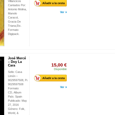
Villancicos
Añadir a la cesta
Cantados Por:
Antonio Molina,
Ver
Manolo
Caracol,
Gracia De
Triana,Etc.
Formato
Digipack.
José Mercé
– Doy La
15,00 €
Cara
Disponible
Sello: Casa
Limón –
Añadir a la cesta
9029597508, Parlophone –
9029597508
Ver
Formato:
CD, Album
País: Spain
Publicado: May
27, 2016
Género: Folk,
World, &