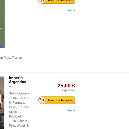
Añadir a la cesta
Ver
um País: France
Imperio
Argentina
25,00 €
–...
Disponible
Sello: Odeon –
1J 060-80.426
Añadir a la cesta
M Formato:
Vinilo, LP País:
Ver
Spain
Publicado:
1970 Género:
Folk, World, &