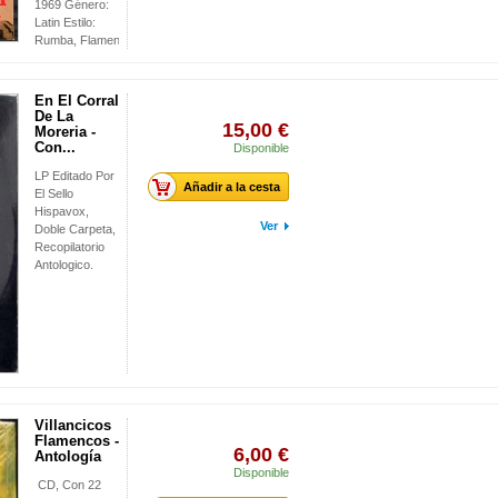
1969 Género:
Latin Estilo:
Rumba, Flamenco
En El Corral
De La
15,00 €
Moreria -
Con...
Disponible
LP Editado Por
Añadir a la cesta
El Sello
Hispavox,
Ver
Doble Carpeta,
Recopilatorio
Antologico.
Villancicos
Flamencos -
6,00 €
Antología
Disponible
CD, Con 22