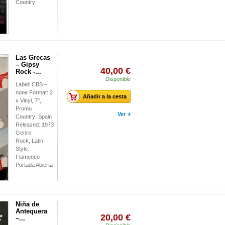
Country
Las Grecas
– Gipsy
40,00 €
Rock -...
Disponible
Label: CBS –
none Format: 2
Añadir a la cesta
x Vinyl, 7",
Promo
Ver
Country: Spain
Released: 1973
Genre:
Rock, Latin
Style:
Flamenco
Portada Abierta
Niña de
Antequera
20,00 €
–...