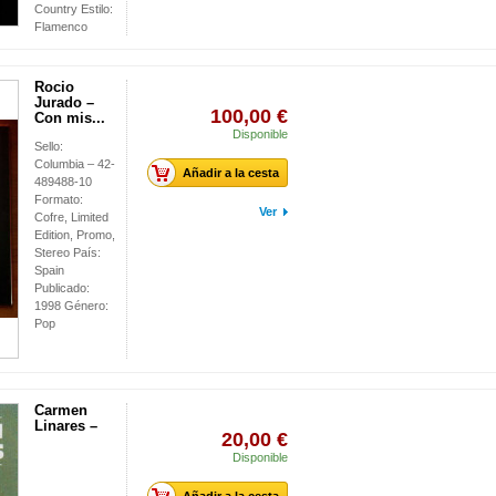
Country Estilo:
Flamenco
Rocio
Jurado –
100,00 €
Con mis...
Disponible
Sello:
Columbia – 42-
Añadir a la cesta
489488-10
Formato:
Ver
Cofre, Limited
Edition, Promo,
Stereo País:
Spain
Publicado:
1998 Género:
Pop
Carmen
Linares –
20,00 €
Disponible