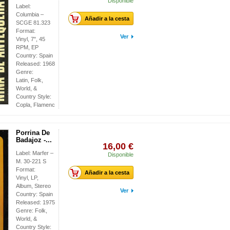
Disponible
Label:
Columbia –
Añadir a la cesta
SCGE 81.323
Format:
Ver
Vinyl, 7", 45
RPM, EP
Country: Spain
Released: 1968
Genre:
Latin, Folk,
World, &
Country Style:
Copla, Flamenco, Pasodoble
Porrina De
Badajoz -...
16,00 €
Label: Marfer –
Disponible
M. 30-221 S
Format:
Añadir a la cesta
Vinyl, LP,
Album, Stereo
Ver
Country: Spain
Released: 1975
Genre: Folk,
World, &
Country Style: