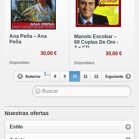
Ana Peña – Ana
Manolo Escobar –
Peña
60 Coplas De Oro -
3 x CD
30,00 €
30,00 €
Disponibles
Disponibles
1
...
Anterior
8
9
10
11
12
Siguiente
Nuestras ofertas
Estilo