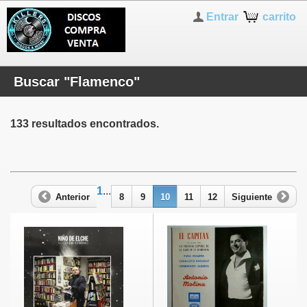
Entrar
carrito
Buscar "Flamenco"
133 resultados encontrados.
1
...
Anterior
8
9
10
11
12
Siguiente