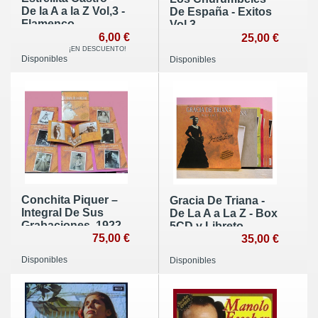
De la A a la Z Vol,3 -
De España - Exitos
Flamenco
Vol 3.
6,00 €
25,00 €
¡EN DESCUENTO!
Disponibles
Disponibles
Conchita Piquer –
Gracia De Triana -
Integral De Sus
De La A a La Z - Box
Grabaciones, 1922-
5CD y Libreto,
1949
75,00 €
Edición Limitada
35,00 €
Disponibles
Disponibles